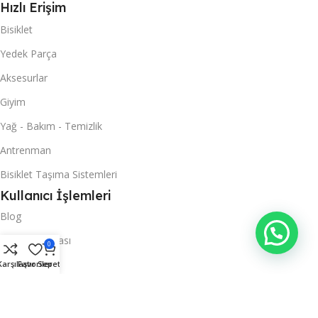
Hızlı Erişim
Bisiklet
Yedek Parça
Aksesurlar
Giyim
Yağ - Bakım - Temizlik
Antrenman
Bisiklet Taşıma Sistemleri
Kullanıcı İşlemleri
Blog
Gizlilik Politikası
0
iletisim
Karşılaştır
Favoriler
Sepet
Mesafeli Satış Sözleşmesi
Garanti ve iade koşulları