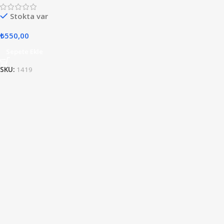
Stokta var
₺
550,00
Sepete Ekle
SKU:
1419