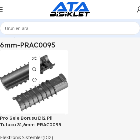
Ana Sayfa
Ürünler “6mm-PRAC0095” olarak etiketlendi
6mm-PRAC0095
Pro Sele Borusu Di2 Pil
Tutucu 31,6mm-PRAC0095
Elektronik Sistemler(Dİ2)